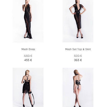
Mesh Dress
Mesh Set Top & Skirt
650
€
520
€
455
€
365
€