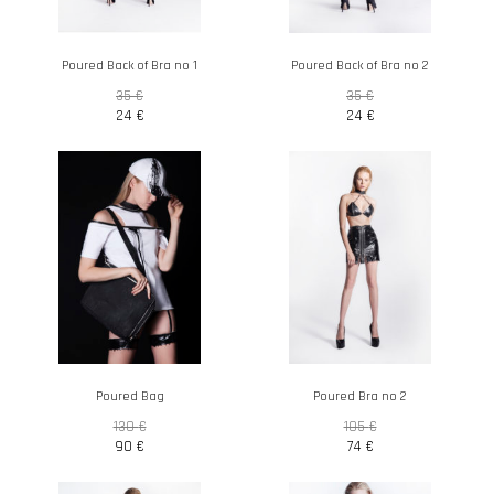
Poured Back of Bra no 1
Poured Back of Bra no 2
35
€
35
€
24
€
24
€
Poured Bag
Poured Bra no 2
130
€
105
€
90
€
74
€