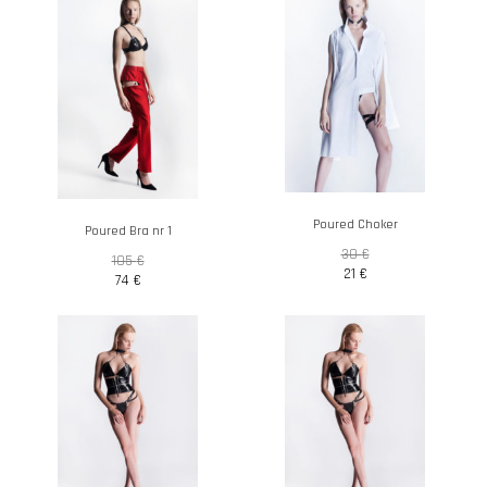
Poured Choker
Poured Bra nr 1
30
€
105
€
21
€
74
€