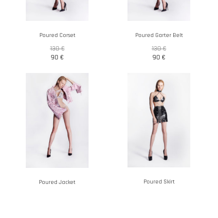
Poured Corset
Poured Garter Belt
130
€
130
€
90
€
90
€
Poured Skirt
Poured Jacket
325
€
650
€
228
€
455
€